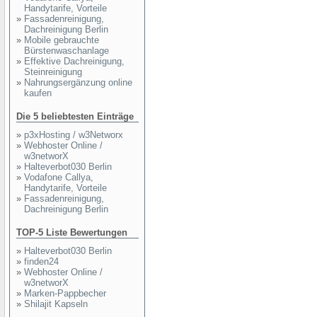
Handytarife, Vorteile
»
Fassadenreinigung,
Dachreinigung Berlin
»
Mobile gebrauchte
Bürstenwaschanlage
»
Effektive Dachreinigung,
Steinreinigung
»
Nahrungsergänzung online
kaufen
Die 5 beliebtesten Einträge
»
p3xHosting / w3Networx
»
Webhoster Online /
w3networX
»
Halteverbot030 Berlin
»
Vodafone Callya,
Handytarife, Vorteile
»
Fassadenreinigung,
Dachreinigung Berlin
TOP-5 Liste Bewertungen
»
Halteverbot030 Berlin
»
finden24
»
Webhoster Online /
w3networX
»
Marken-Pappbecher
»
Shilajit Kapseln