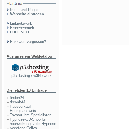
Info,s und Regeln
Webseite eintragen
Linknetzwerk
Branchenbuch
FULL SEO
Passwort vergessen?
Aus unserem Webkatalog
p3xHosting / w3Networx
Die letzten 10 Einträge
»
finden24
»
tipp-alt-f4
»
Hausverkauf
Energieausweis
»
Taxator Ihre Spezialisten
»
Hypnose-CD-Shop für
hochwirkungsvolle Hypnose
»
Vodafone Callya,