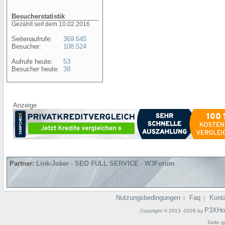
Besucherstatistik
Gezählt seit dem 10.02.2016
Seitenaufrufe:
369.645
Besucher:
108.524
Aufrufe heute:
53
Besucher heute:
38
Anzeige
Partner:
Link-Joker
-
SEO FULL SERVICE
-
W3Forum
Nutzungsbedingungen
Faq
Kont
|
|
P3XHo
Copyright © 2013 -2026 by
Seite g