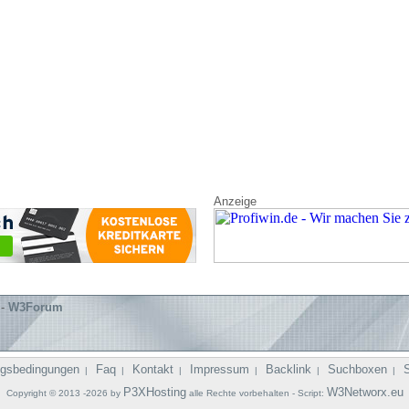
Anzeige
-
W3Forum
gsbedingungen
Faq
Kontakt
Impressum
Backlink
Suchboxen
|
|
|
|
|
|
P3XHosting
W3Networx.eu
Copyright © 2013 -2026 by
alle Rechte vorbehalten - Script: