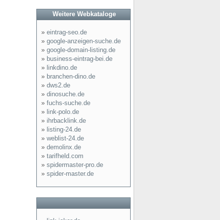
Weitere Webkataloge
»
eintrag-seo.de
»
google-anzeigen-suche.de
»
google-domain-listing.de
»
business-eintrag-bei.de
»
linkdino.de
»
branchen-dino.de
»
dws2.de
»
dinosuche.de
»
fuchs-suche.de
»
link-polo.de
»
ihrbacklink.de
»
listing-24.de
»
weblist-24.de
»
demolinx.de
»
tarifheld.com
»
spidermaster-pro.de
»
spider-master.de