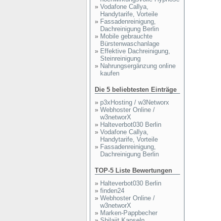
»
Vodafone Callya,
Handytarife, Vorteile
»
Fassadenreinigung,
Dachreinigung Berlin
»
Mobile gebrauchte
Bürstenwaschanlage
»
Effektive Dachreinigung,
Steinreinigung
»
Nahrungsergänzung online
kaufen
Die 5 beliebtesten Einträge
»
p3xHosting / w3Networx
»
Webhoster Online /
w3networX
»
Halteverbot030 Berlin
»
Vodafone Callya,
Handytarife, Vorteile
»
Fassadenreinigung,
Dachreinigung Berlin
TOP-5 Liste Bewertungen
»
Halteverbot030 Berlin
»
finden24
»
Webhoster Online /
w3networX
»
Marken-Pappbecher
»
Shilajit Kapseln