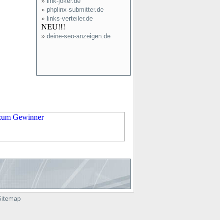
»
link-joker.de
»
phplinx-submitter.de
»
links-verteiler.de
NEU!!!
»
deine-seo-anzeigen.de
Sitemap