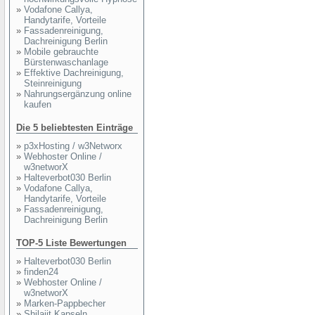
»
Vodafone Callya,
Handytarife, Vorteile
»
Fassadenreinigung,
Dachreinigung Berlin
»
Mobile gebrauchte
Bürstenwaschanlage
»
Effektive Dachreinigung,
Steinreinigung
»
Nahrungsergänzung online
kaufen
Die 5 beliebtesten Einträge
»
p3xHosting / w3Networx
»
Webhoster Online /
w3networX
»
Halteverbot030 Berlin
»
Vodafone Callya,
Handytarife, Vorteile
»
Fassadenreinigung,
Dachreinigung Berlin
TOP-5 Liste Bewertungen
»
Halteverbot030 Berlin
»
finden24
»
Webhoster Online /
w3networX
»
Marken-Pappbecher
»
Shilajit Kapseln