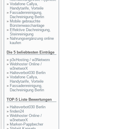
»
Vodafone Callya,
Handytarife, Vorteile
»
Fassadenreinigung,
Dachreinigung Berlin
»
Mobile gebrauchte
Bürstenwaschanlage
»
Effektive Dachreinigung,
Steinreinigung
»
Nahrungsergänzung online
kaufen
Die 5 beliebtesten Einträge
»
p3xHosting / w3Networx
»
Webhoster Online /
w3networX
»
Halteverbot030 Berlin
»
Vodafone Callya,
Handytarife, Vorteile
»
Fassadenreinigung,
Dachreinigung Berlin
TOP-5 Liste Bewertungen
»
Halteverbot030 Berlin
»
finden24
»
Webhoster Online /
w3networX
»
Marken-Pappbecher
»
Shilajit Kapseln