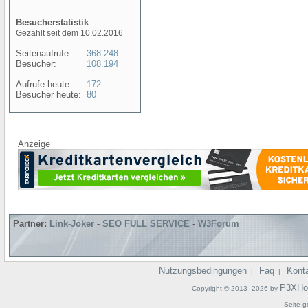
Besucherstatistik
Gezählt seit dem 10.02.2016
Seitenaufrufe:
368.248
Besucher:
108.194
Aufrufe heute:
172
Besucher heute:
80
Anzeige
Partner:
Link-Joker
-
SEO FULL SERVICE
-
W3Forum
Nutzungsbedingungen
Faq
Kont
|
|
P3XHo
Copyright © 2013 -2026 by
Seite g