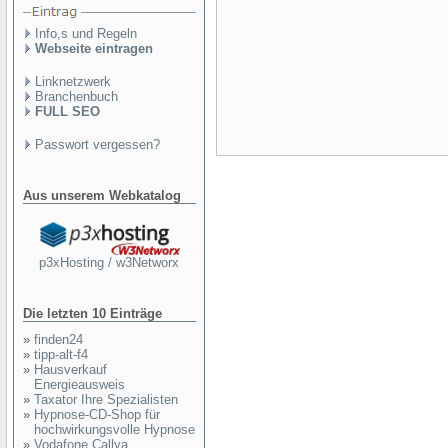
Info,s und Regeln
Webseite eintragen
Linknetzwerk
Branchenbuch
FULL SEO
Passwort vergessen?
Aus unserem Webkatalog
p3xHosting / w3Networx
Die letzten 10 Einträge
»
finden24
»
tipp-alt-f4
»
Hausverkauf
Energieausweis
»
Taxator Ihre Spezialisten
»
Hypnose-CD-Shop für
hochwirkungsvolle Hypnose
»
Vodafone Callya,