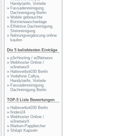
Handytarife, Vorteile
»
Fassadenreinigung,
Dachreinigung Berlin
»
Mobile gebrauchte
Bürstenwaschanlage
»
Effektive Dachreinigung,
Steinreinigung
»
Nahrungsergänzung online
kaufen
Die 5 beliebtesten Einträge
»
p3xHosting / w3Networx
»
Webhoster Online /
w3networX
»
Halteverbot030 Berlin
»
Vodafone Callya,
Handytarife, Vorteile
»
Fassadenreinigung,
Dachreinigung Berlin
TOP-5 Liste Bewertungen
»
Halteverbot030 Berlin
»
finden24
»
Webhoster Online /
w3networX
»
Marken-Pappbecher
»
Shilajit Kapseln