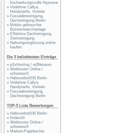
hochwirkungsvolle Hypnose
»
Vodafone Callya,
Handytarife, Vorteile
»
Fassadenreinigung,
Dachreinigung Berlin
»
Mobile gebrauchte
Bürstenwaschanlage
»
Effektive Dachreinigung,
Steinreinigung
»
Nahrungsergänzung online
kaufen
Die 5 beliebtesten Einträge
»
p3xHosting / w3Networx
»
Webhoster Online /
w3networX
»
Halteverbot030 Berlin
»
Vodafone Callya,
Handytarife, Vorteile
»
Fassadenreinigung,
Dachreinigung Berlin
TOP-5 Liste Bewertungen
»
Halteverbot030 Berlin
»
finden24
»
Webhoster Online /
w3networX
»
Marken-Pappbecher