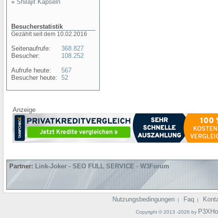
»
Shilajit Kapseln
Besucherstatistik
Gezählt seit dem 10.02.2016
Seitenaufrufe:
368.827
Besucher:
108.252
Aufrufe heute:
567
Besucher heute:
52
Anzeige
Partner:
Link-Joker
-
SEO FULL SERVICE
-
W3Forum
Nutzungsbedingungen
Faq
Kont
|
|
P3XHo
Copyright © 2013 -2026 by