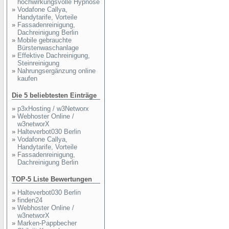
hochwirkungsvolle Hypnose
»
Vodafone Callya,
Handytarife, Vorteile
»
Fassadenreinigung,
Dachreinigung Berlin
»
Mobile gebrauchte
Bürstenwaschanlage
»
Effektive Dachreinigung,
Steinreinigung
»
Nahrungsergänzung online
kaufen
Die 5 beliebtesten Einträge
»
p3xHosting / w3Networx
»
Webhoster Online /
w3networX
»
Halteverbot030 Berlin
»
Vodafone Callya,
Handytarife, Vorteile
»
Fassadenreinigung,
Dachreinigung Berlin
TOP-5 Liste Bewertungen
»
Halteverbot030 Berlin
»
finden24
»
Webhoster Online /
w3networX
»
Marken-Pappbecher