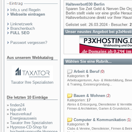
Halteverbot030 Berlin
Sparen Sie Zeit Geld & Nerven Die Org
Info,s und Regeln
Berlin stellt viele vor eine große Hera
Webseite eintragen
Halteverbotszone direkt vor Ihrer Hau
Linknetzwerk
Gelistet seit: 26.03.2024 - Besucher:
2
Branchenbuch
Unser neustes Angebot bei p3xHost
FULL SEO
Passwort vergessen?
Aus unserem Webkatalog
Wählen Sie eine Rubrik...
Arbeit & Beruf
0
(
)
Kategorien:
9
,
,
Arbeitsagenturen
Aus- & Weiterbildung
Bew
Taxator Ihre Spezialisten
,
...
& Training
Existenzgründung
Bauen & Wohnen
2
(
)
Die letzten 10 Einträge
Kategorien:
17
,
Abriss & Entsorgung
Dienstleister & Vermittle
»
finden24
,
..
Firmen & Architekten
Garten & Grundstück
»
tipp-alt-f4
»
Hausverkauf
Energieausweis
Computer & Kommunikation
1
(
)
»
Taxator Ihre Spezialisten
Kategorien:
9
»
Hypnose-CD-Shop für
,
,
Clubs & Vereine
Dienstleister
Firmen & Betr
hochwirkungsvolle Hypnose