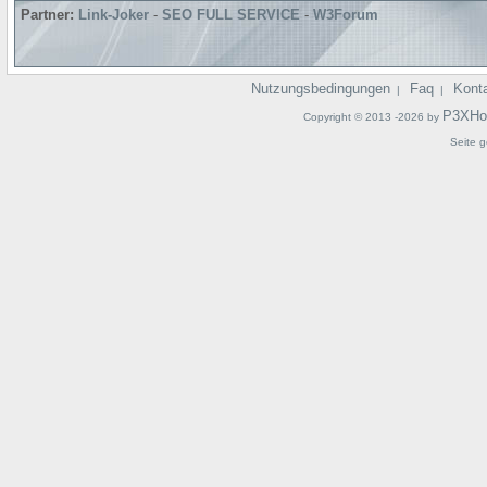
Partner:
Link-Joker
-
SEO FULL SERVICE
-
W3Forum
Nutzungsbedingungen
Faq
Kont
|
|
P3XHo
Copyright © 2013 -2026 by
Seite g