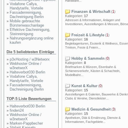
...
Hardware
»
Vodafone Callya,
Handytarife, Vorteile
Finanzen & Wirtschaft
1
(
)
»
Fassadenreinigung,
Kategorien:
17
Dachreinigung Berlin
,
Adressen & Informationen
Anlagen und
»
Mobile gebrauchte
,
,
Investitionen
Ausstellungen & Messen
Börs
Bürstenwaschanlage
»
Effektive Dachreinigung,
Steinreinigung
Freizeit & Lifestyle
1
(
)
»
Nahrungsergänzung online
Kategorien:
16
kaufen
,
,
Begleitagenturen
Esoterik & Wellness
Essen
,
...
Trinken
Feste & Feiern
Die 5 beliebtesten Einträge
Hobby & Sammeln
0
(
)
»
p3xHosting / w3Networx
Kategorien:
8
»
Webhoster Online /
,
Briefmarken & Münzen
Eisenbahn &
w3networX
,
,
Schienenverkehr
Kästen & Schachteln
»
Halteverbot030 Berlin
...
Modellbahn
»
Vodafone Callya,
Handytarife, Vorteile
»
Fassadenreinigung,
Kunst & Kultur
0
(
)
Dachreinigung Berlin
Kategorien:
15
,
Ausstellungen & Galerien
Bauwerke & Denkm
,
...
TOP-5 Liste Bewertungen
Clubs & Vereine
Dienstleister
»
Halteverbot030 Berlin
Medizin & Gesundheit
3
(
)
»
finden24
Kategorien:
15
»
Webhoster Online /
,
,
Apotheken
Diät & Ernährung
Dienste &
w3networX
,
...
Informationen
Fachgebiete
»
Marken-Pappbecher
»
Shilajit Kapseln