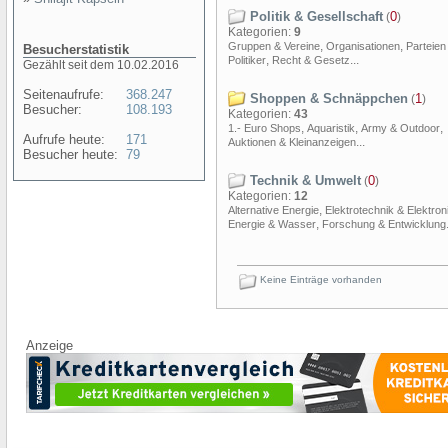
Politik & Gesellschaft
0
(
)
Kategorien:
9
,
,
Gruppen & Vereine
Organisationen
Parteien
Besucherstatistik
,
...
Politiker
Recht & Gesetz
Gezählt seit dem 10.02.2016
Seitenaufrufe:
368.247
Shoppen & Schnäppchen
1
(
)
Besucher:
108.193
Kategorien:
43
,
,
,
1.- Euro Shops
Aquaristik
Army & Outdoor
Aufrufe heute:
171
...
Auktionen & Kleinanzeigen
Besucher heute:
79
Technik & Umwelt
0
(
)
Kategorien:
12
,
Alternative Energie
Elektrotechnik & Elektron
,
Energie & Wasser
Forschung & Entwicklung
Keine Einträge vorhanden
Anzeige