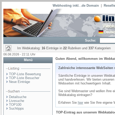
Webhosting inkl. .de Domain
|
Reselle
Suche:
Im Webkatalog:
16
Einträge in
22
Rubriken und
337
Kategorien
06.08.2026 - 22:11 Uhr
Guten Abend, willkommen im Webka
Menü
Zahlreiche interessante WebSeiten 
TOP-Liste Bewertung
Sämtliche Einträge in unseren Webkata
TOP-Liste Besucher
und handverlesen. Wir bieten unseren
Neue Einträge
Webseiten mit hochwertigem Inhalt.
Sie sind Webmaster und wollen Ihre e
Webkatalog eintragen?
Detailsuche
Livesuche
Erfahren Sie
hier
wie Sie Ihre eigene 
TOP100
Suchtipps
TOP-Eintrag
aus unserem Webkatalog